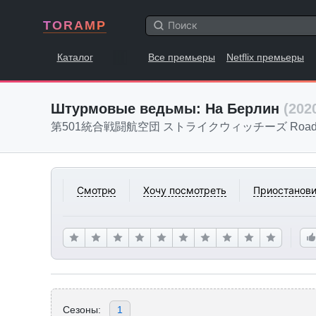
TORAMP
Каталог
Все премьеры
Netflix премьеры
Штурмовые ведьмы: На Берлин
(202
第501統合戦闘航空団 ストライクウィッチーズ Road to 
Смотрю
Хочу посмотреть
Приостанови
Сезоны:
1