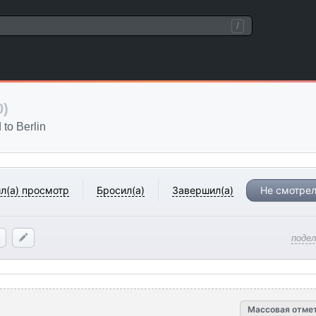
/
0)
Berlin
л(а) просмотр
Бросил(а)
Завершил(а)
Не смотрел
поде
Массовая отме