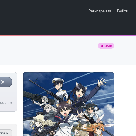
Регистрация
Войти
аниме
(а)
литься
тка