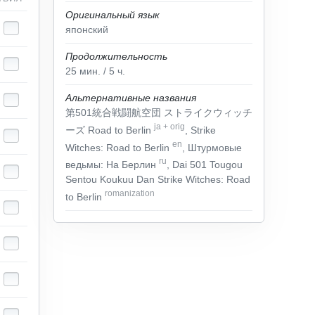
Оригинальный язык
японский
Продолжительность
25
мин.
/ 5
ч.
Альтернативные названия
第501統合戦闘航空団 ストライクウィッチ
ja
+
orig
ーズ Road to Berlin
, Strike
en
Witches: Road to Berlin
, Штурмовые
ru
ведьмы: На Берлин
, Dai 501 Tougou
Sentou Koukuu Dan Strike Witches: Road
romanization
to Berlin