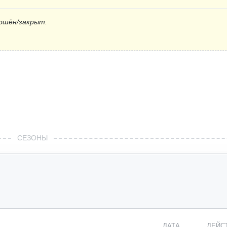
ршён/закрыт.
СЕЗОНЫ
ДАТА
ДЕЙС