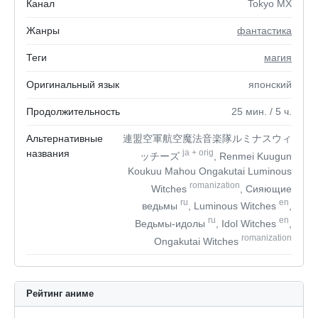
Канал
Tokyo MX
Жанры
фантастика
Теги
магия
Оригинальный язык
японский
Продолжительность
25
мин.
/ 5
ч.
Альтернативные
連盟空軍航空魔法音楽隊ルミナスウィ
названия
ja
+
orig
ッチーズ
, Renmei Kuugun
Koukuu Mahou Ongakutai Luminous
romanization
Witches
, Сияющие
ru
en
ведьмы
, Luminous Witches
,
ru
en
Ведьмы-идолы
, Idol Witches
,
romanization
Ongakutai Witches
Рейтинг аниме