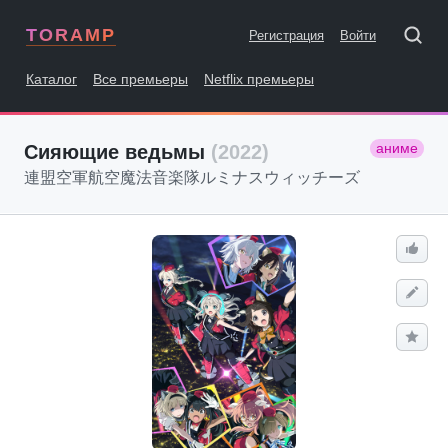
TORAMP
Регистрация
Войти
Каталог
Все премьеры
Netflix премьеры
аниме
Сияющие ведьмы
(2022)
連盟空軍航空魔法音楽隊ルミナスウィッチーズ