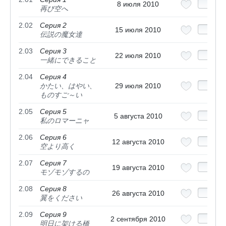
8 июля 2010
再び空へ
2.02
Серия 2
15 июля 2010
伝説の魔女達
2.03
Серия 3
22 июля 2010
一緒にできること
2.04
Серия 4
かたい、はやい、
29 июля 2010
ものすご～い
2.05
Серия 5
5 августа 2010
私のロマーニャ
2.06
Серия 6
12 августа 2010
空より高く
2.07
Серия 7
19 августа 2010
モゾモゾするの
2.08
Серия 8
26 августа 2010
翼をください
2.09
Серия 9
2 сентября 2010
明日に架ける橋