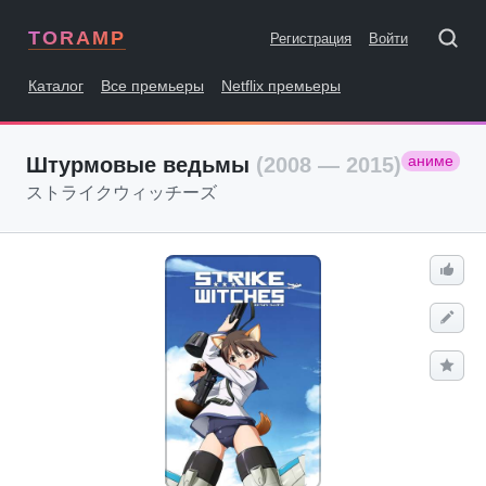
TORAMP
Регистрация
Войти
Каталог
Все премьеры
Netflix премьеры
аниме
Штурмовые ведьмы
(2008 — 2015)
ストライクウィッチーズ