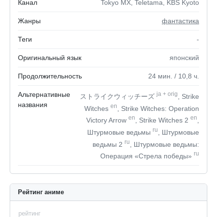
Канал
Tokyo MX, Teletama, KBS Kyoto
Жанры
фантастика
Теги
-
Оригинальный язык
японский
Продолжительность
24
мин.
/ 10,8
ч.
Альтернативные
ja
+
orig
ストライクウィッチーズ
, Strike
названия
en
Witches
, Strike Witches: Operation
en
en
Victory Arrow
, Strike Witches 2
,
ru
Штурмовые ведьмы
, Штурмовые
ru
ведьмы 2
, Штурмовые ведьмы:
ru
Операция «Стрела победы»
Рейтинг аниме
рейтинг