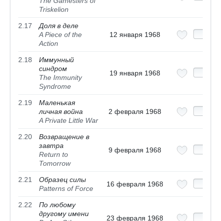
The Gamesters of
Triskelion
2.17
Доля в деле
A Piece of the
12 января 1968
Action
2.18
Иммунный
синдром
19 января 1968
The Immunity
Syndrome
2.19
Маленькая
личная война
2 февраля 1968
A Private Little War
2.20
Возвращение в
завтра
9 февраля 1968
Return to
Tomorrow
2.21
Образец силы
16 февраля 1968
Patterns of Force
2.22
По любому
другому имени
23 февраля 1968