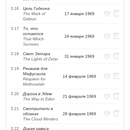
3.16
Цель Гидеона
The Mark of
17 января 1969
Gideon
3.17
То, что
остается
24 января 1969
That Which
Survives
3.18
Свет Зетара
31 января 1969
The Lights of Zetar
3.19
Реквием для
Мафусаила
14 февраля 1969
Requiem for
Methuselah
3.20
Дорога в Эдем
21 февраля 1969
The Way to Eden
3.21
Смотрители в
облаках
28 февраля 1969
The Cloud Minders
3.22
Дикая завеса