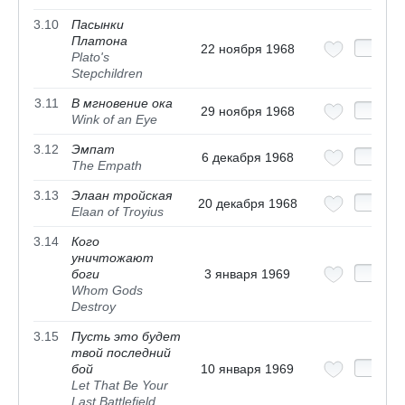
3.10
Пасынки
Платона
22 ноября 1968
Plato's
Stepchildren
3.11
В мгновение ока
29 ноября 1968
Wink of an Eye
3.12
Эмпат
6 декабря 1968
The Empath
3.13
Элаан тройская
20 декабря 1968
Elaan of Troyius
3.14
Кого
уничтожают
боги
3 января 1969
Whom Gods
Destroy
3.15
Пусть это будет
твой последний
бой
10 января 1969
Let That Be Your
Last Battlefield