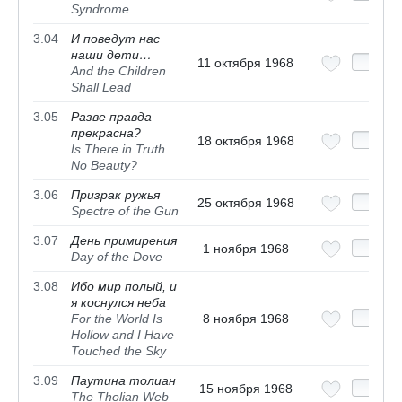
Syndrome
3.04
И поведут нас
наши дети…
11 октября 1968
And the Children
Shall Lead
3.05
Разве правда
прекрасна?
18 октября 1968
Is There in Truth
No Beauty?
3.06
Призрак ружья
25 октября 1968
Spectre of the Gun
3.07
День примирения
1 ноября 1968
Day of the Dove
3.08
Ибо мир полый, и
я коснулся неба
For the World Is
8 ноября 1968
Hollow and I Have
Touched the Sky
3.09
Паутина толиан
15 ноября 1968
The Tholian Web