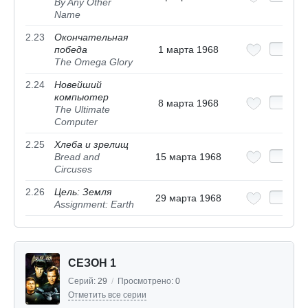
By Any Other
Name
2.23
Окончательная
победа
1 марта 1968
The Omega Glory
2.24
Новейший
компьютер
8 марта 1968
The Ultimate
Computer
2.25
Хлеба и зрелищ
Bread and
15 марта 1968
Circuses
2.26
Цель: Земля
29 марта 1968
Assignment: Earth
СЕЗОН 1
Серий:
29
/
Просмотрено:
0
Отметить все серии