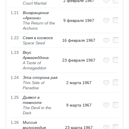
2 февраля 1967
Court Martial
1.21
Возвращение
«Аркона»
9 февраля 1967
The Return of the
Archons
1.22
Семя в космосе
16 февраля 1967
Space Seed
1.23
Вкус
Армагеддона
23 февраля 1967
A Taste of
Armageddon
1.24
Эта сторона рая
This Side of
2 марта 1967
Paradise
1.25
Дьявол в
темноте
9 марта 1967
The Devil in the
Dark
1.26
Миссия
милосердия
23 марта 1967