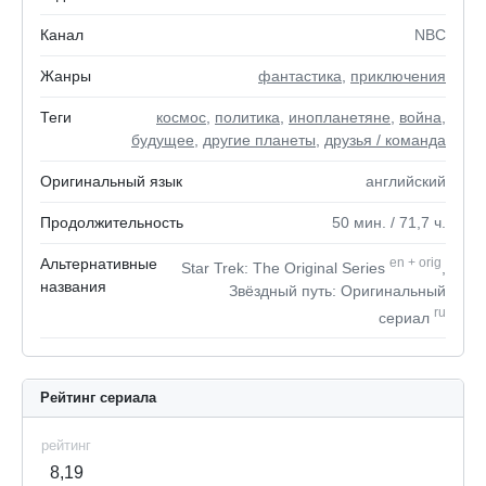
Канал
NBC
Жанры
фантастика
,
приключения
Теги
космос
,
политика
,
инопланетяне
,
война
,
будущее
,
другие планеты
,
друзья / команда
Оригинальный язык
английский
Продолжительность
50
мин.
/ 71,7
ч.
Альтернативные
en
+
orig
Star Trek: The Original Series
,
названия
Звёздный путь: Оригинальный
ru
сериал
Рейтинг сериала
рейтинг
8,19