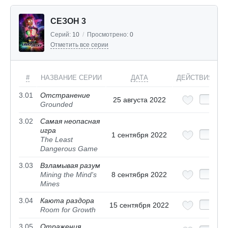
СЕЗОН 3
Серий:
10
/
Просмотрено:
0
Отметить все серии
#
НАЗВАНИЕ СЕРИИ
ДАТА
ДЕЙСТВИЯ
3.01
Отстранение
25 августа 2022
Grounded
3.02
Самая неопасная
игра
1 сентября 2022
The Least
Dangerous Game
3.03
Взламывая разум
Mining the Mind's
8 сентября 2022
Mines
3.04
Каюта раздора
15 сентября 2022
Room for Growth
3.05
Отражения