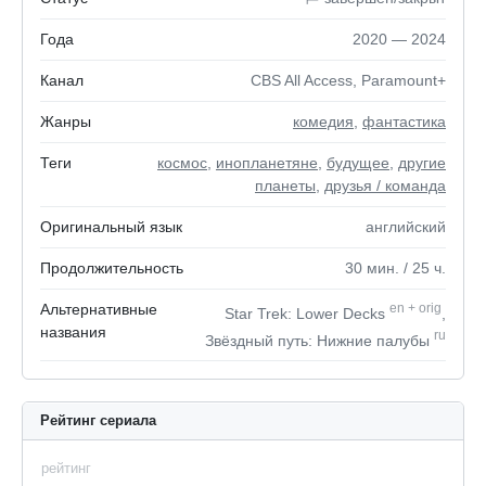
Года
2020 — 2024
Канал
CBS All Access, Paramount+
Жанры
комедия
,
фантастика
Теги
космос
,
инопланетяне
,
будущее
,
другие
планеты
,
друзья / команда
Оригинальный язык
английский
Продолжительность
30
мин.
/ 25
ч.
Альтернативные
en
+
orig
Star Trek: Lower Decks
,
названия
ru
Звёздный путь: Нижние палубы
Рейтинг сериала
рейтинг