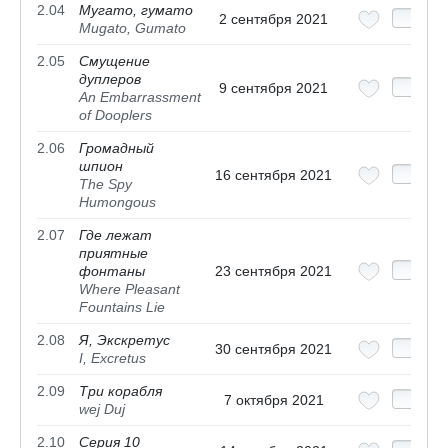
2.04
Мугато, гумато
2 сентября 2021
Mugato, Gumato
2.05
Смущение
дуплеров
9 сентября 2021
An Embarrassment
of Dooplers
2.06
Громадный
шпион
16 сентября 2021
The Spy
Humongous
2.07
Где лежат
приятные
фонтаны
23 сентября 2021
Where Pleasant
Fountains Lie
2.08
Я, Экскретус
30 сентября 2021
I, Excretus
2.09
Три корабля
7 октября 2021
wej Duj
2.10
Серия 10