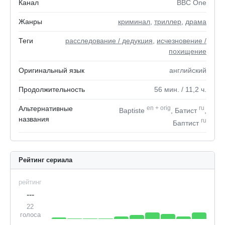
Канал
BBC One
Жанры
криминал
,
триллер
,
драма
Теги
расследование / дедукция
,
исчезновение /
похищение
Оригинальный язык
английский
Продолжительность
56
мин.
/ 11,2
ч.
Альтернативные
en
+
orig
ru
Baptiste
, Батист
,
названия
ru
Баптист
Рейтинг сериала
рейтинг
---
22
голоса