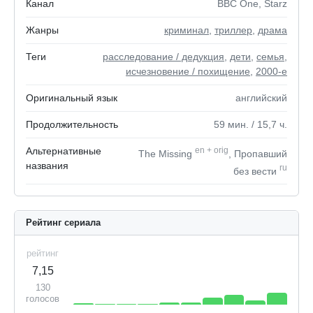
Канал
BBC One, Starz
Жанры
криминал
,
триллер
,
драма
Теги
расследование / дедукция
,
дети
,
семья
,
исчезновение / похищение
,
2000-е
Оригинальный язык
английский
Продолжительность
59
мин.
/ 15,7
ч.
Альтернативные
en
+
orig
The Missing
, Пропавший
названия
ru
без вести
Рейтинг сериала
рейтинг
7,15
130
голосов