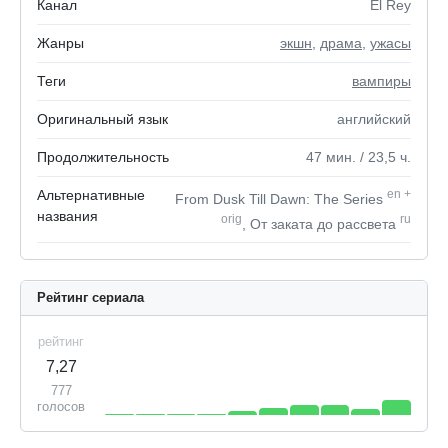
Канал
El Rey
Жанры
экшн
,
драма
,
ужасы
Теги
вампиры
Оригинальный язык
английский
Продолжительность
47
мин.
/ 23,5
ч.
Альтернативные
en
+
From Dusk Till Dawn: The Series
названия
orig
ru
, От заката до рассвета
Рейтинг сериала
рейтинг
7,27
777
голосов