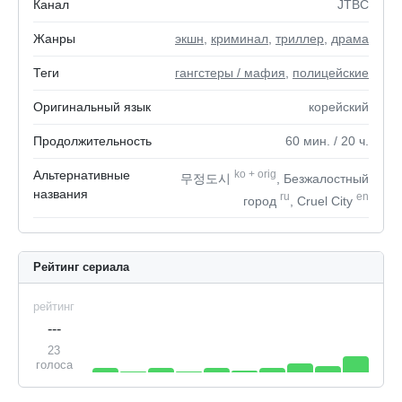
Канал
JTBC
Жанры
экшн
,
криминал
,
триллер
,
драма
Теги
гангстеры / мафия
,
полицейские
Оригинальный язык
корейский
Продолжительность
60
мин.
/ 20
ч.
Альтернативные
ko
+
orig
무정도시
, Безжалостный
названия
ru
en
город
, Cruel City
Рейтинг сериала
рейтинг
---
23
голоса