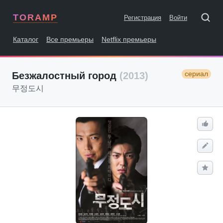
TORAMP
Регистрация
Войти
Каталог
Все премьеры
Netflix премьеры
сериал
Безжалостный город
(2013)
무정도시