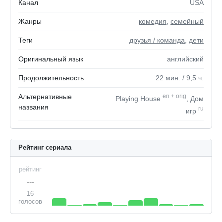
Канал
USA
Жанры
комедия
,
семейный
Теги
друзья / команда
,
дети
Оригинальный язык
английский
Продолжительность
22
мин.
/ 9,5
ч.
Альтернативные
en
+
orig
Playing House
, Дом
названия
ru
игр
Рейтинг сериала
рейтинг
---
16
голосов