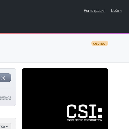
Регистрация
Войти
сериал
(а)
литься
тка