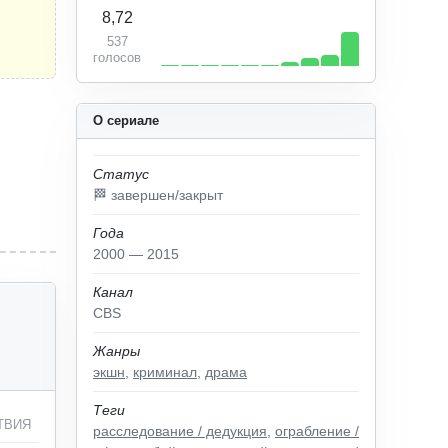
8,72
537
голосов
О сериале
Статус
🏁 завершен/закрыт
Года
2000 — 2015
Канал
CBS
Жанры
экшн
,
криминал
,
драма
Теги
ТВИЯ
расследование / дедукция
,
ограбление /