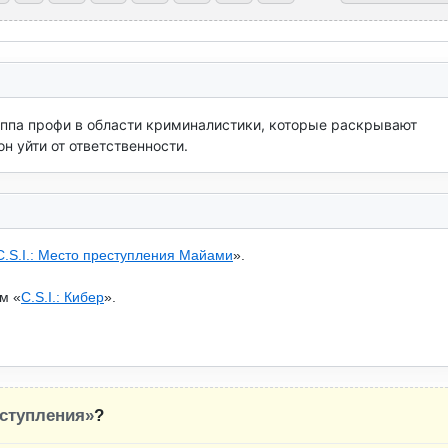
ппа профи в области криминалистики, которые раскрывают 
н уйти от ответственности.
C.S.I.: Место преступления Майами
».
м «
C.S.I.: Кибер
».
еступления»
?