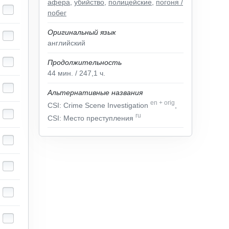
афера
,
убийство
,
полицейские
,
погоня /
побег
Оригинальный язык
английский
Продолжительность
44
мин.
/ 247,1
ч.
Альтернативные названия
en
+
orig
CSI: Crime Scene Investigation
,
ru
CSI: Место преступления