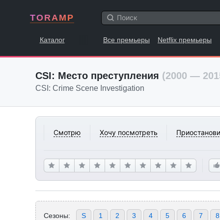
TORAMP
Каталог
Все премьеры
Netflix премьеры
CSI: Место преступления
(2000 — 201
CSI: Crime Scene Investigation
Смотрю
Хочу посмотреть
Приостанови
Сезоны:
S
1
2
3
4
5
6
7
8