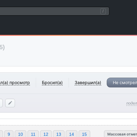
/
5)
л(а) просмотр
Бросил(а)
Завершил(а)
Не смотрел
поде
9
10
11
12
13
14
15
Массовая отме