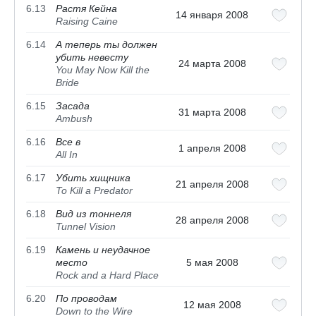
6.13
Растя Кейна
14 января 2008
Raising Caine
6.14
А теперь ты должен
убить невесту
24 марта 2008
You May Now Kill the
Bride
6.15
Засада
31 марта 2008
Ambush
6.16
Все в
1 апреля 2008
All In
6.17
Убить хищника
21 апреля 2008
To Kill a Predator
6.18
Вид из тоннеля
28 апреля 2008
Tunnel Vision
6.19
Камень и неудачное
место
5 мая 2008
Rock and a Hard Place
6.20
По проводам
12 мая 2008
Down to the Wire