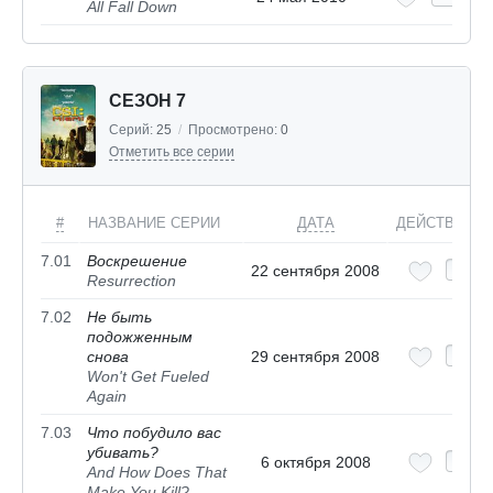
All Fall Down
СЕЗОН 7
Серий:
25
/
Просмотрено:
0
Отметить все серии
#
НАЗВАНИЕ СЕРИИ
ДАТА
ДЕЙСТВИЯ
7.01
Воскрешение
22 сентября 2008
Resurrection
7.02
Не быть
подожженным
снова
29 сентября 2008
Won't Get Fueled
Again
7.03
Что побудило вас
убивать?
6 октября 2008
And How Does That
Make You Kill?