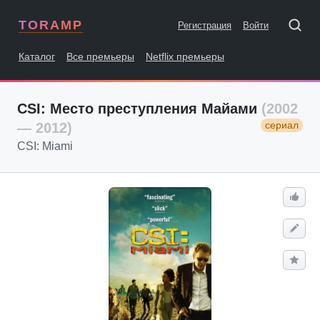
TORAMP
Регистрация
Войти
Каталог
Все премьеры
Netflix премьеры
CSI: Место преступления Майами
(2002
сериал
— 2012)
CSI: Miami