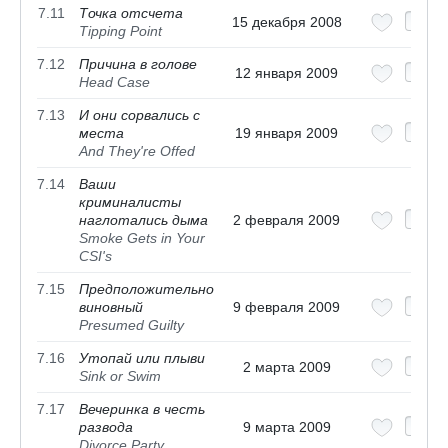
7.11
Точка отсчета
15 декабря 2008
Tipping Point
7.12
Причина в голове
12 января 2009
Head Case
7.13
И они сорвались с
места
19 января 2009
And They're Offed
7.14
Ваши
криминалисты
наглотались дыма
2 февраля 2009
Smoke Gets in Your
CSI's
7.15
Предположительно
виновный
9 февраля 2009
Presumed Guilty
7.16
Утопай или плыви
2 марта 2009
Sink or Swim
7.17
Вечеринка в честь
развода
9 марта 2009
Divorce Party