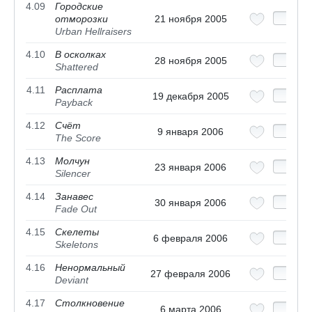
4.09
Городские
отморозки
21 ноября 2005
Urban Hellraisers
4.10
В осколках
28 ноября 2005
Shattered
4.11
Расплата
19 декабря 2005
Payback
4.12
Счёт
9 января 2006
The Score
4.13
Молчун
23 января 2006
Silencer
4.14
Занавес
30 января 2006
Fade Out
4.15
Скелеты
6 февраля 2006
Skeletons
4.16
Ненормальный
27 февраля 2006
Deviant
4.17
Столкновение
6 марта 2006