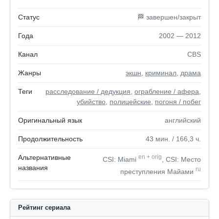
Статус
🏁 завершен/закрыт
Года
2002 — 2012
Канал
CBS
Жанры
экшн
,
криминал
,
драма
Теги
расследование / дедукция
,
ограбление / афера
,
убийство
,
полицейские
,
погоня / побег
Оригинальный язык
английский
Продолжительность
43
мин.
/ 166,3
ч.
Альтернативные
en
+
orig
CSI: Miami
, CSI: Место
названия
ru
преступления Майами
Рейтинг сериала