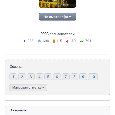
Не смотрел(а)
2003
пользователей
288
690
115
119
791
Сезоны:
1
2
3
4
5
6
7
8
9
10
Массовая отметка
О сериале