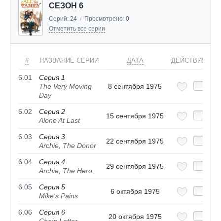
СЕЗОН 6
Серий:
24
/
Просмотрено:
0
Отметить все серии
#
НАЗВАНИЕ СЕРИИ
ДАТА
ДЕЙСТВИЯ
6.01
Серия 1
The Very Moving
8 сентября 1975
Day
6.02
Серия 2
15 сентября 1975
Alone At Last
6.03
Серия 3
22 сентября 1975
Archie, The Donor
6.04
Серия 4
29 сентября 1975
Archie, The Hero
6.05
Серия 5
6 октября 1975
Mike's Pains
6.06
Серия 6
20 октября 1975