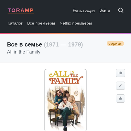
TORAMP
Регистрация
Войти
Каталог
Все премьеры
Netflix премьеры
сериал
Все в семье
(1971 — 1979)
All in the Family