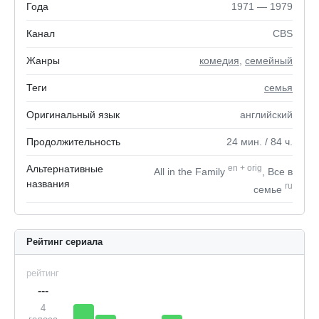
Года
1971 — 1979
Канал
CBS
Жанры
комедия
,
семейный
Теги
семья
Оригинальный язык
английский
Продолжительность
24
мин.
/ 84
ч.
Альтернативные
en
+
orig
All in the Family
, Все в
названия
ru
семье
Рейтинг сериала
рейтинг
---
4