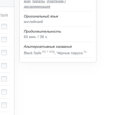
книг
,
пираты
,
угнетение /
дискриминация
ТВИЯ
Оригинальный язык
английский
Продолжительность
60
мин.
/ 38
ч.
Альтернативные названия
en
+
orig
ru
Black Sails
, Чёрные паруса