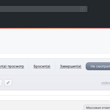
/
л(а) просмотр
Бросил(а)
Завершил(а)
Не смотрел
поде
Массовая отме