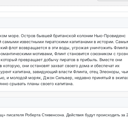
бском море. Остров бывшей британской колонии Нью-Провиденс 
й самыми известными пиратскими капитанами в истории. Самым
ский флот возвращается в эти воды, угрожая уничтожить Флинта 
мантическими мотивами, Флинт становится союзником с грозно
, который превращает добычу пиратов в прибыль. Вместе они 
 которую, они остановят захват своего дома и обеспечат их 
урент капитана, завидующий власти Флинта, отец Элеоноры, чьи
ью, и молодой моряк, Джон Сильвер, недавно принятый в экипа
янно срывать планы своего капитана.
» писателя Роберта Стивенсона. Действия будут происходить за 2