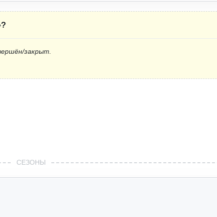
»
?
вершён/закрыт.
СЕЗОНЫ