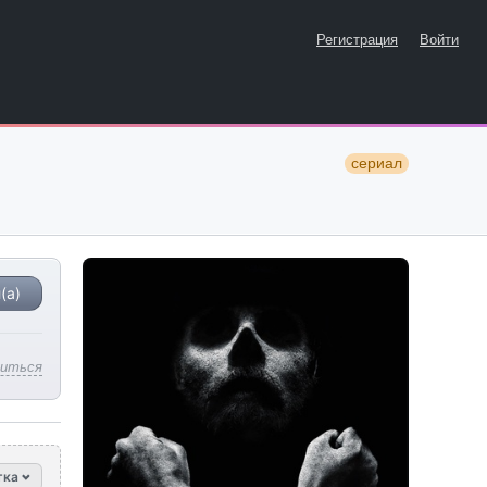
Регистрация
Войти
сериал
(а)
литься
тка