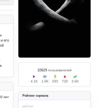
 
и его 
й 
 
ж 
10629
пользователей
4.1K
1.6K
593
728
3.6K
Рейтинг сериала
0 лет
рейтинг