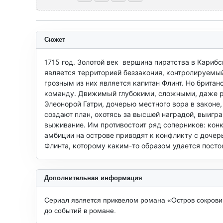
Сюжет
1715 год. Золотой век  вершина пиратства в Кари
является территорией беззакония, контролируемы
грозным из них является капитан Флинт. Но британ
команду. Движимый глубокими, сложными, даже ро
Элеонорой Гатри, дочерью местного вора в законе
создают план, охотясь за высшей наградой, выиграв
выживание. Им противостоит ряд соперников: конк
амбиции на острове приводят к конфликту с дочер
Флинта, которому каким-то образом удается посто
Дополнительная информация
Сериал является приквелом романа «Остров сокровищ
до событий в романе.