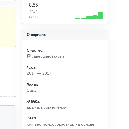
8,55
2642
голоса
О сериале
Статус
🏁 завершен/закрыт
Года
2014 — 2017
Канал
Starz
Жанры
драма
,
приключения
Теги
xviii век
,
поиск сокровищ
,
на основе