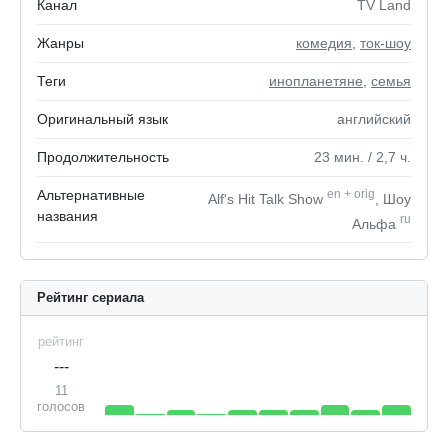
Канал
TV Land
Жанры
комедия
,
ток-шоу
Теги
инопланетяне
,
семья
Оригинальный язык
английский
Продолжительность
23
мин.
/ 2,7
ч.
Альтернативные
en
+
orig
Alf's Hit Talk Show
, Шоу
названия
ru
Альфа
Рейтинг сериала
рейтинг
---
11
голосов