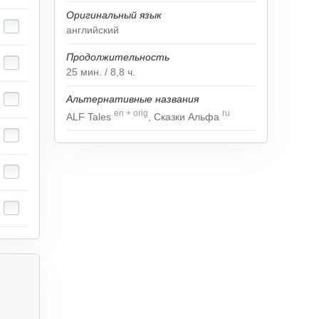
Оригинальный язык
английский
Продолжительность
25
мин.
/ 8,8
ч.
Альтернативные названия
en
+
orig
ru
ALF Tales
, Сказки Альфа