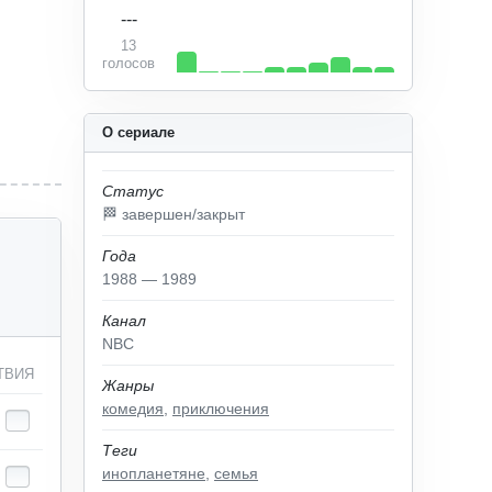
---
13
голосов
О сериале
Статус
🏁 завершен/закрыт
Года
1988 — 1989
Канал
NBC
ТВИЯ
Жанры
комедия
,
приключения
Теги
инопланетяне
,
семья