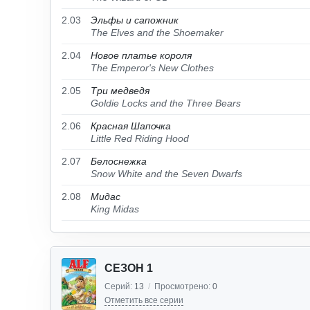
2.03
Эльфы и сапожник
The Elves and the Shoemaker
2.04
Новое платье короля
The Emperor's New Clothes
2.05
Три медведя
Goldie Locks and the Three Bears
2.06
Красная Шапочка
Little Red Riding Hood
2.07
Белоснежка
Snow White and the Seven Dwarfs
2.08
Мидас
King Midas
СЕЗОН 1
Серий:
13
/
Просмотрено:
0
Отметить все серии