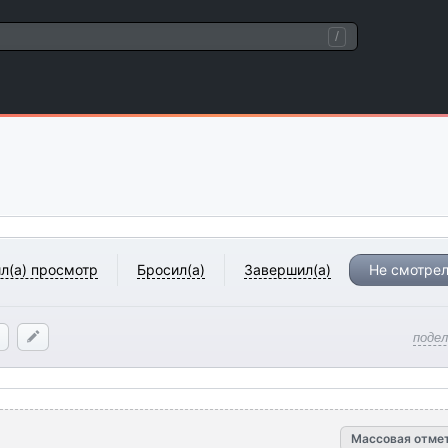
/
л(а) просмотр
Бросил(а)
Завершил(а)
Не смотрел
поде
Массовая отме