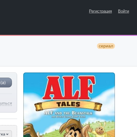
Регистрация
Войти
сериал
(а)
литься
тка