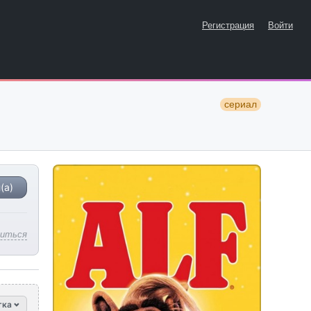
Регистрация
Войти
сериал
(а)
литься
тка