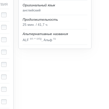
ТВИЯ
Оригинальный язык
английский
Продолжительность
25
мин.
/ 41,7
ч.
Альтернативные названия
en
+
orig
ru
ALF
, Альф