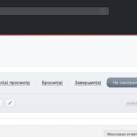
/
л(а) просмотр
Бросил(а)
Завершил(а)
Не смотрел
поде
Массовая отме