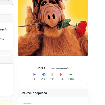
ный 
Он — 
1593
пользователей
115
239
98
134
1.0K
Рейтинг сериала
рейтинг