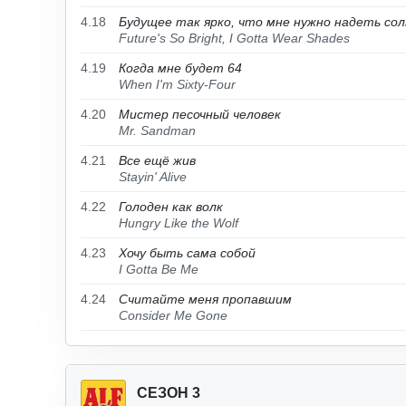
4.18
Будущее так ярко, что мне нужно надеть сол
Future's So Bright, I Gotta Wear Shades
4.19
Когда мне будет 64
When I'm Sixty-Four
4.20
Мистер песочный человек
Mr. Sandman
4.21
Все ещё жив
Stayin' Alive
4.22
Голоден как волк
Hungry Like the Wolf
4.23
Хочу быть сама собой
I Gotta Be Me
4.24
Считайте меня пропавшим
Consider Me Gone
СЕЗОН 3