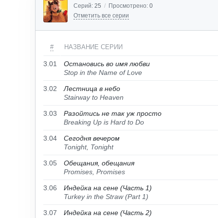
Серий:
25
/
Просмотрено:
0
Отметить все серии
#
НАЗВАНИЕ СЕРИИ
3.01
Остановись во имя любви
Stop in the Name of Love
3.02
Лестница в небо
Stairway to Heaven
3.03
Разойтись не так уж просто
Breaking Up is Hard to Do
3.04
Сегодня вечером
Tonight, Tonight
3.05
Обещания, обещания
Promises, Promises
3.06
Индейка на сене (Часть 1)
Turkey in the Straw (Part 1)
3.07
Индейка на сене (Часть 2)