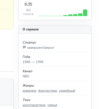
8,35
462
голоса
О сериале
Статус
🏁 завершен/закрыт
Года
1986 — 1996
Канал
NBC
Жанры
комедия
,
фантастика
,
семейный
Теги
инопланетяне
,
семья