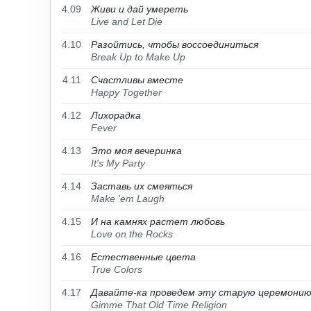
4.09
Живи и дай умереть
Live and Let Die
4.10
Разойтись, чтобы воссоединиться
Break Up to Make Up
4.11
Счастливы вместе
Happy Together
4.12
Лихорадка
Fever
4.13
Это моя вечеринка
It's My Party
4.14
Заставь их смеяться
Make 'em Laugh
4.15
И на камнях растет любовь
Love on the Rocks
4.16
Естественные цвета
True Colors
4.17
Давайте-ка проведем эту старую церемони
Gimme That Old Time Religion