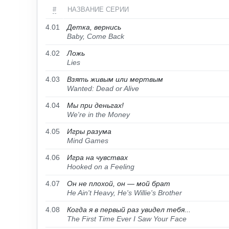
#
НАЗВАНИЕ СЕРИИ
4.01
Детка, вернись
Baby, Come Back
4.02
Ложь
Lies
4.03
Взять живым или мертвым
Wanted: Dead or Alive
4.04
Мы при деньгах!
We're in the Money
4.05
Игры разума
Mind Games
4.06
Игра на чувствах
Hooked on a Feeling
4.07
Он не плохой, он — мой брат
He Ain't Heavy, He's Willie's Brother
4.08
Когда я в первый раз увидел тебя...
The First Time Ever I Saw Your Face