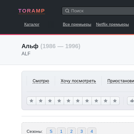
TORAMP
Каталог
Все премьеры
Netflix премьеры
Альф
(1986 — 1996)
ALF
Смотрю
Хочу посмотреть
Приостанови
Сезоны:
S
1
2
3
4