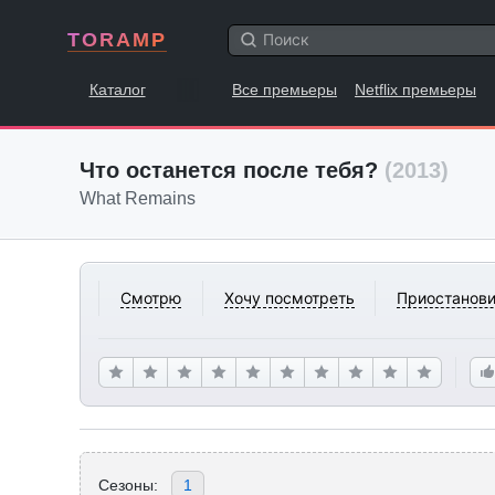
TORAMP
Каталог
Все премьеры
Netflix премьеры
Что останется после тебя?
(2013)
What Remains
Смотрю
Хочу посмотреть
Приостанови
Сезоны:
1