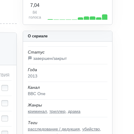
7,04
84
голоса
О сериале
Статус
🏁 завершен/закрыт
Года
ТВИЯ
2013
Канал
BBC One
Жанры
криминал
,
триллер
,
драма
Теги
расследование / дедукция
,
убийство
,