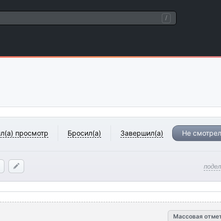
/
л(а) просмотр
Бросил(а)
Завершил(а)
Не смотрел
поде
Массовая отме