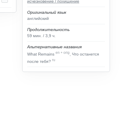
исчезновение / похищение
Оригинальный язык
английский
Продолжительность
59
мин.
/ 3,9
ч.
Альтернативные названия
en
+
orig
What Remains
, Что останется
ru
после тебя?