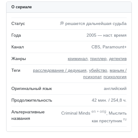
О сериале
Статус
💭 решается дальнейшая судьба
Года
2005 — наст. время
Канал
CBS, Paramount+
Жанры
криминал
,
триллер
,
детектив
Теги
расследование / дедукция
,
убийство
,
маньяк /
психопат
,
психология
Оригинальный язык
английский
Продолжительность
42
мин.
/ 254,8
ч.
Альтернативные
en
+
orig
Criminal Minds
, Мыслить
названия
ru
как преступник