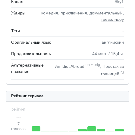
Канал
Sky1
Жанры
комедия
,
приключения
,
документальный
,
тревел-шоу
Теги
-
Оригинальный язык
английский
Продолжительность
44
мин.
/ 15,4
ч.
Альтернативные
en
+
orig
An Idiot Abroad
, Простак за
названия
ru
границей
Рейтинг сериала
рейтинг
---
7
голосов