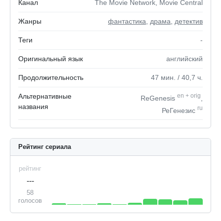
Канал
The Movie Network, Movie Central
Жанры
фантастика
,
драма
,
детектив
Теги
-
Оригинальный язык
английский
Продолжительность
47
мин.
/ 40,7
ч.
Альтернативные
en
+
orig
ReGenesis
,
названия
ru
РеГенезис
Рейтинг сериала
рейтинг
---
58
голосов