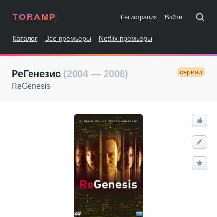
TORAMP
Регистрация
Войти
Каталог
Все премьеры
Netflix премьеры
сериал
РеГенезис
(2004 — 2008)
ReGenesis