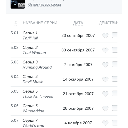
Отметить все серии
#
НАЗВАНИЕ СЕРИИ
ДАТА
ДЕЙСТВИЯ
5.01
Серия 1
23 сентября 2007
Thrill Kill
5.02
Серия 2
30 сентября 2007
That Woman
5.03
Серия 3
7 октября 2007
Running Around
5.04
Серия 4
14 октября 2007
Devil Music
5.05
Серия 5
21 октября 2007
Thick As Thieves
5.06
Серия 6
28 октября 2007
Wunderkind
5.07
Серия 7
4 ноября 2007
World's End