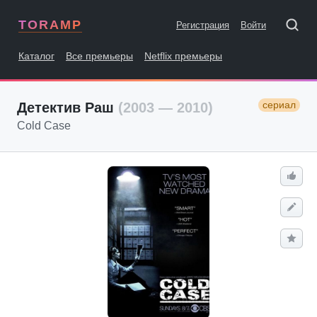
TORAMP
Регистрация
Войти
Каталог
Все премьеры
Netflix премьеры
сериал
Детектив Раш
(2003 — 2010)
Cold Case