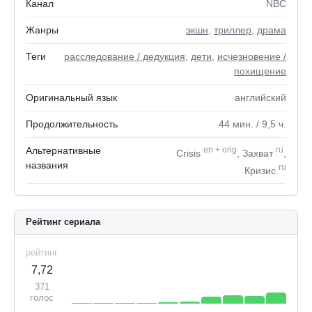
Канал
NBC
Жанры
экшн
,
триллер
,
драма
Теги
расследование / дедукция
,
дети
,
исчезновение /
похищение
Оригинальный язык
английский
Продолжительность
44
мин.
/ 9,5
ч.
Альтернативные
en
+
orig
ru
Crisis
, Захват
,
названия
ru
Кризис
Рейтинг сериала
рейтинг
7,72
371
голос