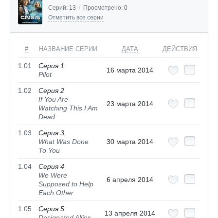
Серий:
13
/
Просмотрено:
0
Отметить все серии
#
НАЗВАНИЕ СЕРИИ
ДАТА
ДЕЙСТВИЯ
1.01
Серия 1
16 марта 2014
Pilot
1.02
Серия 2
If You Are
23 марта 2014
Watching This I Am
Dead
1.03
Серия 3
What Was Done
30 марта 2014
To You
1.04
Серия 4
We Were
6 апреля 2014
Supposed to Help
Each Other
1.05
Серия 5
13 апреля 2014
Designated Allies