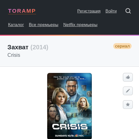
TORAMP
Регистрация
Войти
Каталог
Все премьеры
Netflix премьеры
сериал
Захват
(2014)
Crisis