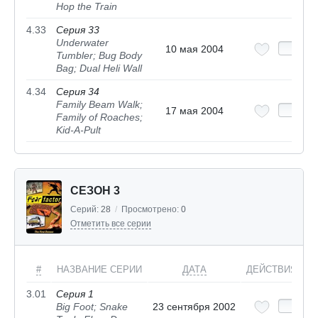
Hop the Train
4.33
Серия 33
Underwater
10 мая 2004
Tumbler; Bug Body
Bag; Dual Heli Wall
4.34
Серия 34
Family Beam Walk;
17 мая 2004
Family of Roaches;
Kid-A-Pult
СЕЗОН 3
Серий:
28
/
Просмотрено:
0
Отметить все серии
#
НАЗВАНИЕ СЕРИИ
ДАТА
ДЕЙСТВИЯ
3.01
Серия 1
Big Foot; Snake
23 сентября 2002