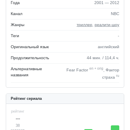
Года
2001 — 2012
Канал
NBC
Жанры
триллер
,
реалити-шоу
Теги
-
Оригинальный язык
английский
Продолжительность
44
мин.
/ 114,4
ч.
Альтернативные
en
+
orig
Fear Factor
, Фактор
названия
ru
страха
Рейтинг сериала
рейтинг
---
38