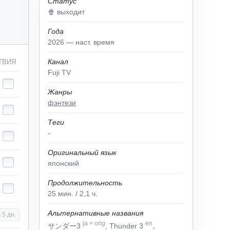
Статус
🍿 выходит
Года
2026 — наст. время
Канал
ТВИЯ
Fuji TV
Жанры
фэнтези
Теги
-
Оригинальный язык
японский
Продолжительность
25
мин.
/ 2,1
ч.
Альтернативные названия
 5 дн.
ja
+
orig
en
サンダー3
, Thunder 3
,