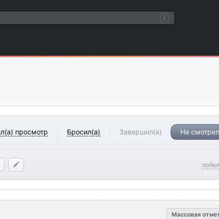
/
л(а) просмотр
Бросил(а)
Завершил(а)
Не смотрел
поде
Массовая отме