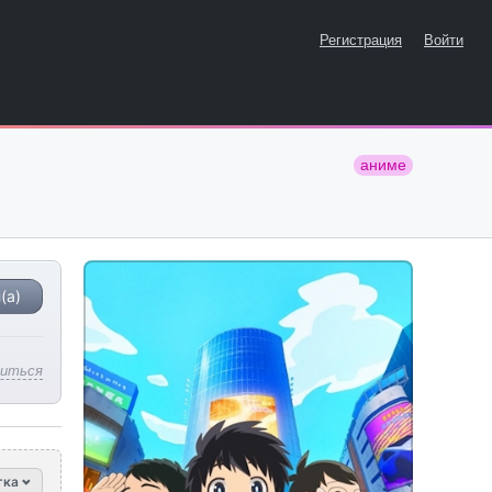
Регистрация
Войти
аниме
(а)
литься
тка