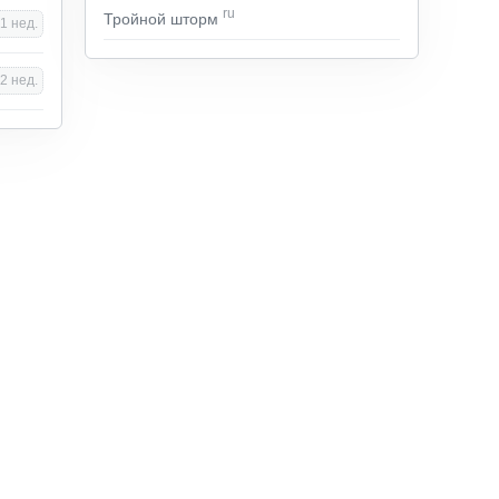
ru
Тройной шторм
1 нед.
2 нед.