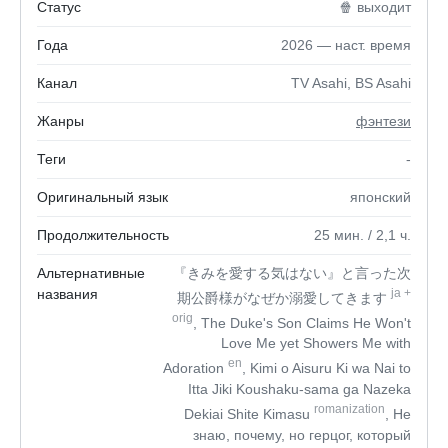
Статус
🍿 выходит
Года
2026 — наст. время
Канал
TV Asahi, BS Asahi
Жанры
фэнтези
Теги
-
Оригинальный язык
японский
Продолжительность
25
мин.
/ 2,1
ч.
Альтернативные
『きみを愛する気はない』と言った次
названия
ja
+
期公爵様がなぜか溺愛してきます
orig
, The Duke's Son Claims He Won't
Love Me yet Showers Me with
en
Adoration
, Kimi o Aisuru Ki wa Nai to
Itta Jiki Koushaku-sama ga Nazeka
romanization
Dekiai Shite Kimasu
, Не
знаю, почему, но герцог, который