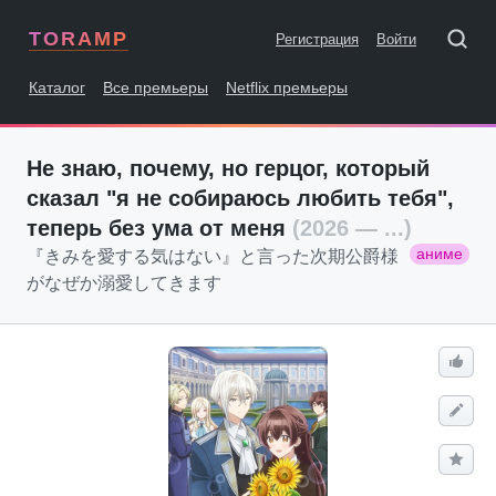
TORAMP
Регистрация
Войти
Каталог
Все премьеры
Netflix премьеры
Не знаю, почему, но герцог, который
сказал "я не собираюсь любить тебя",
теперь без ума от меня
(2026 — ...)
аниме
『きみを愛する気はない』と言った次期公爵様
がなぜか溺愛してきます