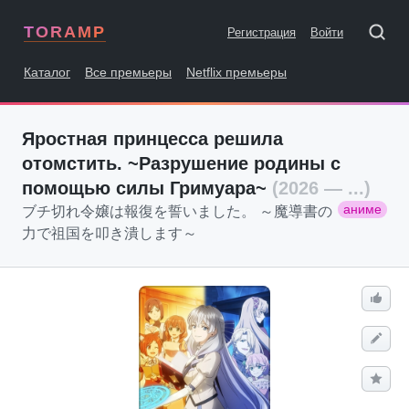
TORAMP
Регистрация
Войти
Каталог
Все премьеры
Netflix премьеры
Яростная принцесса решила
отомстить. ~Разрушение родины с
помощью силы Гримуара~
(2026 — ...)
аниме
ブチ切れ令嬢は報復を誓いました。 ～魔導書の
力で祖国を叩き潰します～