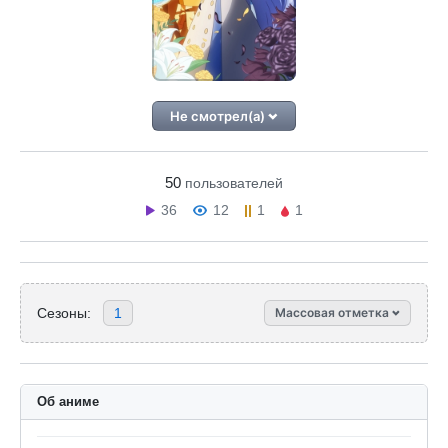
Не смотрел(а)
50
пользователей
36
12
1
1
Сезоны:
1
Массовая отметка
Об аниме