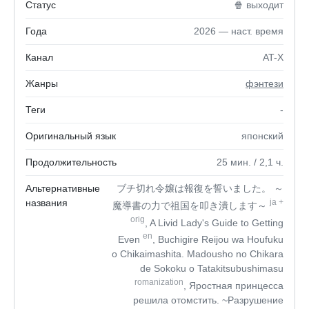
Статус
🍿 выходит
Года
2026 — наст. время
Канал
AT-X
Жанры
фэнтези
Теги
-
Оригинальный язык
японский
Продолжительность
25
мин.
/ 2,1
ч.
Альтернативные
ブチ切れ令嬢は報復を誓いました。 ～
названия
ja
+
魔導書の力で祖国を叩き潰します～
orig
, A Livid Lady's Guide to Getting
en
Even
, Buchigire Reijou wa Houfuku
o Chikaimashita. Madousho no Chikara
de Sokoku o Tatakitsubushimasu
romanization
, Яростная принцесса
решила отомстить. ~Разрушение