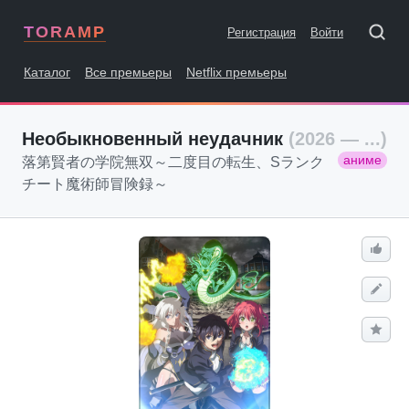
TORAMP
Регистрация
Войти
Каталог
Все премьеры
Netflix премьеры
Необыкновенный неудачник
(2026 — ...)
аниме
落第賢者の学院無双～二度目の転生、Sランク
チート魔術師冒険録～