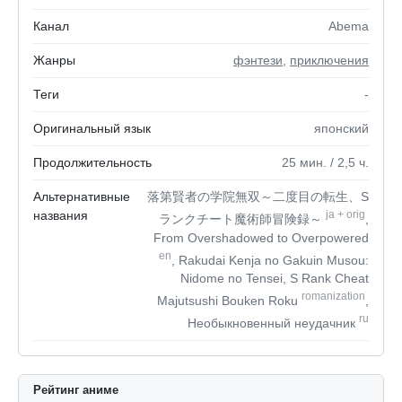
Канал
Abema
Жанры
фэнтези
,
приключения
Теги
-
Оригинальный язык
японский
Продолжительность
25
мин.
/ 2,5
ч.
Альтернативные
落第賢者の学院無双～二度目の転生、S
названия
ja
+
orig
ランクチート魔術師冒険録～
,
From Overshadowed to Overpowered
en
, Rakudai Kenja no Gakuin Musou:
Nidome no Tensei, S Rank Cheat
romanization
Majutsushi Bouken Roku
,
ru
Необыкновенный неудачник
Рейтинг аниме