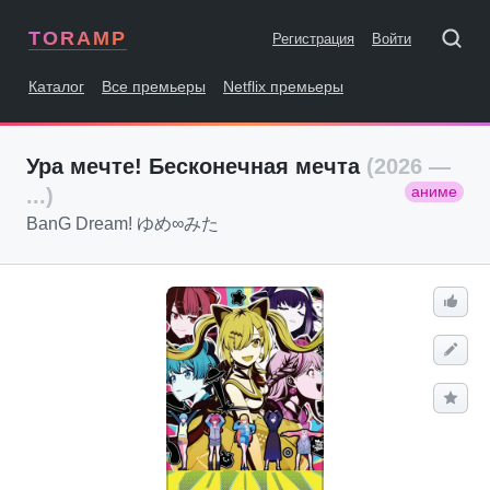
TORAMP
Регистрация
Войти
Каталог
Все премьеры
Netflix премьеры
Ура мечте! Бесконечная мечта
(2026 —
аниме
...)
BanG Dream! ゆめ∞みた