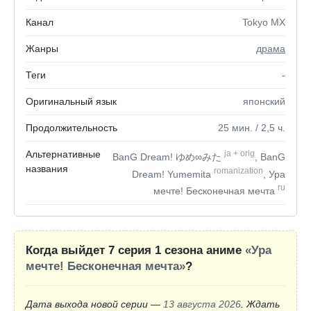
Канал
Tokyo MX
Жанры
драма
Теги
-
Оригинальный язык
японский
Продолжительность
25
мин.
/ 2,5
ч.
Альтернативные
ja
+
orig
BanG Dream! ゆめ∞みた
, BanG
названия
romanization
Dream! Yumemita
, Ура
ru
мечте! Бесконечная мечта
Когда выйдет 7 серия 1 сезона аниме
«Ура
мечте! Бесконечная мечта»
?
Дата выхода новой серии —
13 августа 2026
. Ждать