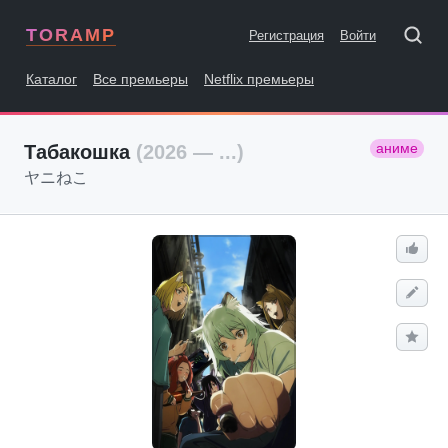
TORAMP
Регистрация
Войти
Каталог
Все премьеры
Netflix премьеры
аниме
Табакошка
(2026 — ...)
ヤニねこ