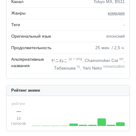
Канал
Tokyo MX, BS11
Жанры
комедия
Теги
-
Оригинальный язык
японский
Продолжительность
25
мин.
/ 2,5
ч.
Альтернативные
ja
+
orig
en
ヤニねこ
, Chainsmoker Cat
,
названия
ru
romanization
Табакошка
, Yani Neko
Рейтинг аниме
рейтинг
---
14
голосов