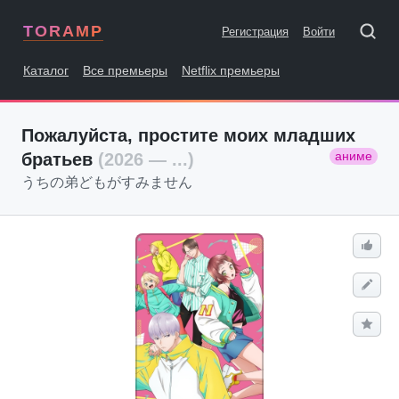
TORAMP
Регистрация
Войти
Каталог
Все премьеры
Netflix премьеры
Пожалуйста, простите моих младших
аниме
братьев
(2026 — ...)
うちの弟どもがすみません