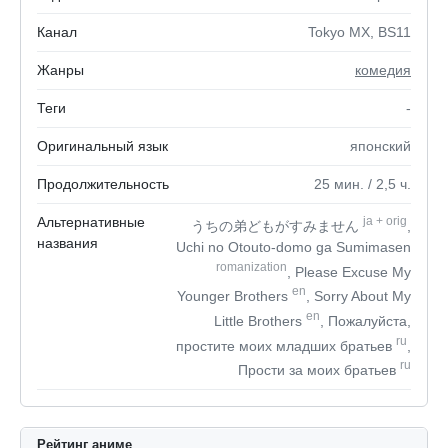
Канал
Tokyo MX, BS11
Жанры
комедия
Теги
-
Оригинальный язык
японский
Продолжительность
25
мин.
/ 2,5
ч.
Альтернативные
ja
+
orig
うちの弟どもがすみません
,
названия
Uchi no Otouto-domo ga Sumimasen
romanization
, Please Excuse My
en
Younger Brothers
, Sorry About My
en
Little Brothers
, Пожалуйста,
ru
простите моих младших братьев
,
ru
Прости за моих братьев
Рейтинг аниме