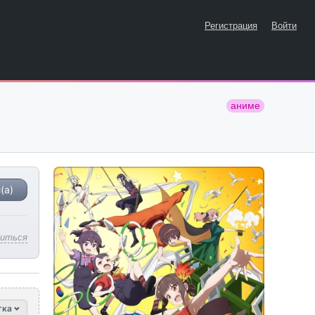
Регистрация
Войти
аниме
(а)
литься
тка