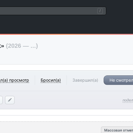
/
х»
(2026 — ...)
л(а) просмотр
Бросил(а)
Завершил(а)
Не смотрел
поде
Массовая отме