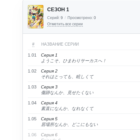
СЕЗОН 1
Серий:
9
/
Просмотрено:
0
Отметить все серии
#
НАЗВАНИЕ СЕРИИ
1.01
Серия 1
ようこそ、ひまわりサーカスへ！
1.02
Серия 2
それはとっても、眩しくて
1.03
Серия 3
傷跡なんか、見せたくない
1.04
Серия 4
素直になんか、なれなくて
1.05
Серия 5
居場所なんか、どこにもない
1.06
Серия 6