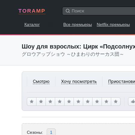
TORAMP
Каталог
Все премьеры
Netflix премьеры
Шоу для взрослых: Цирк «Подсолну
グロウアップショウ ～ひまわりのサーカス団～
Смотрю
Хочу посмотреть
Приостанови
Сезоны:
1