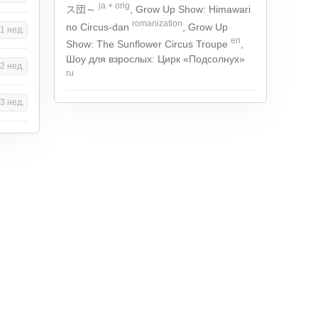
ja
+
orig
ス団～
, Grow Up Show: Himawari
romanization
no Circus-dan
, Grow Up
1 нед.
en
Show: The Sunflower Circus Troupe
,
Шоу для взрослых: Цирк «Подсолнух»
2 нед.
ru
3 нед.