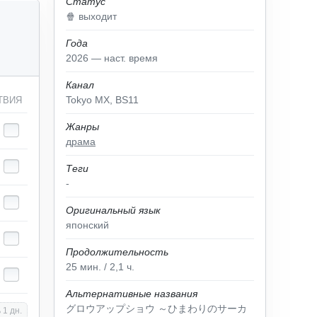
Статус
🍿 выходит
Года
2026 — наст. время
Канал
Tokyo MX, BS11
ТВИЯ
Жанры
драма
Теги
-
Оригинальный язык
японский
Продолжительность
25
мин.
/ 2,1
ч.
Альтернативные названия
グロウアップショウ ～ひまわりのサーカ
 1 дн.