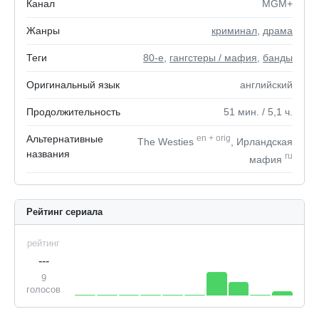
Канал
MGM+
Жанры
криминал
,
драма
Теги
80-е
,
гангстеры / мафия
,
банды
Оригинальный язык
английский
Продолжительность
51
мин.
/ 5,1
ч.
Альтернативные
en
+
orig
The Westies
, Ирландская
названия
ru
мафия
Рейтинг сериала
рейтинг
---
9
голосов