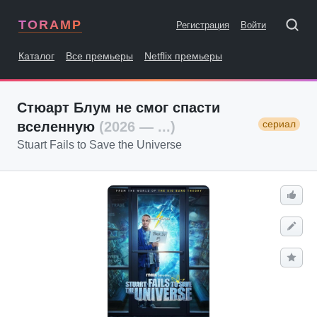
TORAMP
Регистрация
Войти
Каталог
Все премьеры
Netflix премьеры
Стюарт Блум не смог спасти
сериал
вселенную
(2026 — ...)
Stuart Fails to Save the Universe