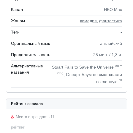
Канал
HBO Max
Жанры
комедия
,
фантастика
Теги
-
Оригинальный язык
английский
Продолжительность
25
мин.
/ 1,3
ч.
Альтернативные
en
+
Stuart Fails to Save the Universe
названия
orig
, Стюарт Блум не смог спасти
ru
вселенную
Рейтинг сериала
Место в трендах: #11
рейтинг