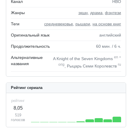
Канал
HBO
Жанры
экшн
,
драма
,
фэнтези
Теги
средневековье
,
рыцари
,
на основе книг
Оригинальный язык
английский
Продолжительность
60
мин.
/ 6
ч.
Альтернативные
en
+
A Knight of the Seven Kingdoms
названия
orig
ru
, Рыцарь Семи Королевств
Рейтинг сериала
рейтинг
8,05
519
голосов