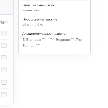
Оригинальный язык
испанский
Продолжительность
ТВИЯ
60
мин.
/ 6
ч.
Альтернативные названия
es
+
orig
ru
El Eternauta
, Этернавт
, The
en
Eternaut