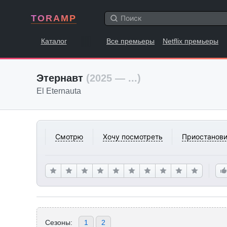
TORAMP
Каталог
Все премьеры
Netflix премьеры
Этернавт
(2025 — ...)
El Eternauta
Смотрю
Хочу посмотреть
Приостанови
Сезоны:
1
2