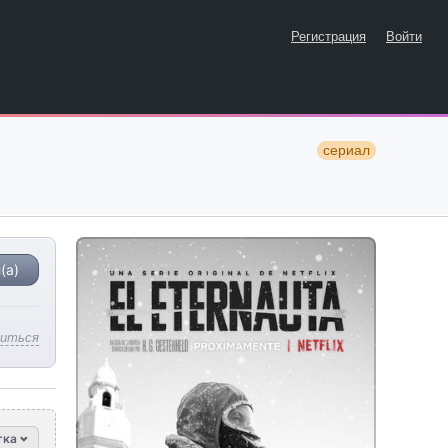
Регистрация
Войти
сериал
(а)
литься
тка