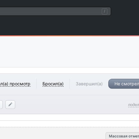
/
л(а) просмотр
Бросил(а)
Завершил(а)
Не смотрел
поде
Массовая отме