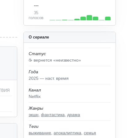
---
35
голосов
О сериале
Статус
☕️ вернется «неизвестно»
Года
2025 — наст. время
Канал
ТВИЯ
Netflix
Жанры
экшн
,
фантастика
,
драма
Теги
выживание
,
апокалиптика
,
семья