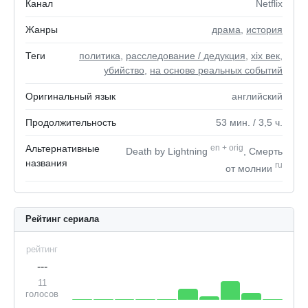
Канал
Netflix
Жанры
драма
,
история
Теги
политика
,
расследование / дедукция
,
xix век
,
убийство
,
на основе реальных событий
Оригинальный язык
английский
Продолжительность
53
мин.
/ 3,5
ч.
Альтернативные
en
+
orig
Death by Lightning
, Смерть
названия
ru
от молнии
Рейтинг сериала
рейтинг
---
11
голосов