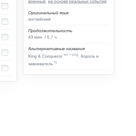
военный
,
на основе реальных событий
Оригинальный язык
английский
Продолжительность
43
мин.
/ 5,7
ч.
Альтернативные названия
en
+
orig
King & Conqueror
, Король и
ru
завоеватель