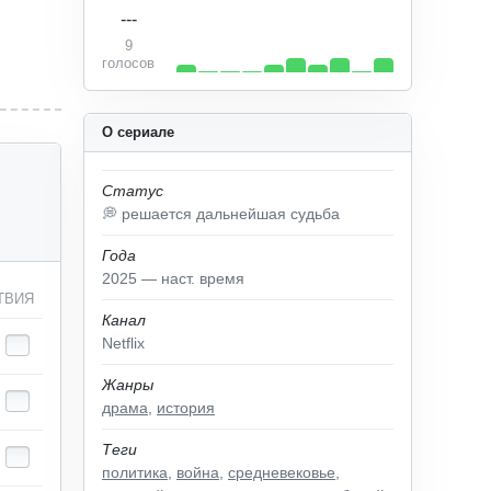
---
9
голосов
О сериале
Статус
💭 решается дальнейшая судьба
Года
2025 — наст. время
ТВИЯ
Канал
Netflix
Жанры
драма
,
история
Теги
политика
,
война
,
средневековье
,