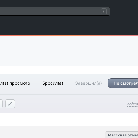
/
л(а) просмотр
Бросил(а)
Завершил(а)
Не смотрел
поде
Массовая отме