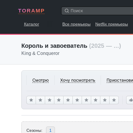
TORAMP
Каталог
Все премьеры
Netflix премьеры
Король и завоеватель
(2025 — ...)
King & Conqueror
Смотрю
Хочу посмотреть
Приостанови
Сезоны:
1