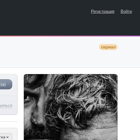
Регистрация
Войти
сериал
(а)
литься
тка