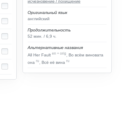
исчезновение / похищение
Оригинальный язык
английский
Продолжительность
52
мин.
/ 6,9
ч.
Альтернативные названия
en
+
orig
All Her Fault
, Во всём виновата
ru
ru
она
, Всё её вина