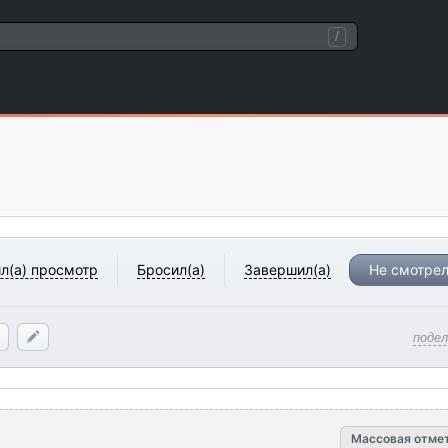
/
л(а) просмотр
Бросил(а)
Завершил(а)
Не смотрел
поде
Массовая отме