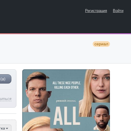
Регистрация
Войти
сериал
(а)
литься
тка