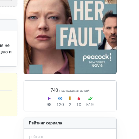
я не 
ую и 
749
пользователей
98
120
2
10
519
Рейтинг сериала
рейтинг