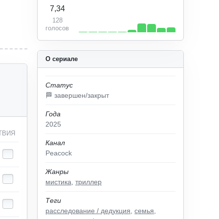
7,34
128
голосов
О сериале
Статус
🏁 завершен/закрыт
Года
2025
ТВИЯ
Канал
Peacock
Жанры
мистика
,
триллер
Теги
расследование / дедукция
,
семья
,