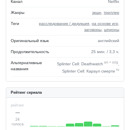
Канал
Netflix
Жанры
экшн
,
триллер
Теги
расследование / дедукция
,
на основе игр
,
заговоры
,
шпионы
Оригинальный язык
английский
Продолжительность
25
мин.
/ 3,3
ч.
Альтернативные
en
+
orig
Splinter Cell: Deathwatch
,
названия
ru
Splinter Cell: Караул смерти
Рейтинг сериала
рейтинг
---
24
голоса