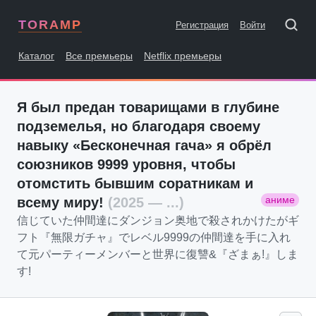
TORAMP
Регистрация
Войти
Каталог
Все премьеры
Netflix премьеры
Я был предан товарищами в глубине
подземелья, но благодаря своему
навыку «Бесконечная гача» я обрёл
союзников 9999 уровня, чтобы
отомстить бывшим соратникам и
аниме
всему миру!
(2025 — ...)
信じていた仲間達にダンジョン奥地で殺されかけたがギ
フト『無限ガチャ』でレベル9999の仲間達を手に入れ
て元パーティーメンバーと世界に復讐&『ざまぁ!』しま
す!