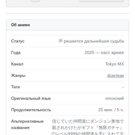
Об аниме
Статус
💭 решается дальнейшая судьба
Года
2025 — наст. время
Канал
Tokyo MX
Жанры
фэнтези
Теги
-
Оригинальный язык
японский
Продолжительность
25
мин.
/ 5
ч.
Альтернативные
信じていた仲間達にダンジョン奥地で
названия
殺されかけたがギフト『無限ガチャ』
でレベル9999の仲間達を手に入れて元