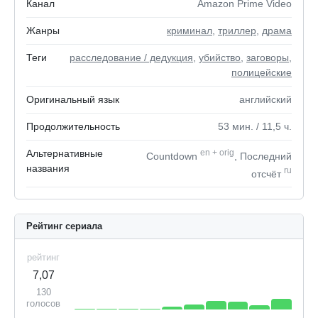
Канал
Amazon Prime Video
Жанры
криминал
,
триллер
,
драма
Теги
расследование / дедукция
,
убийство
,
заговоры
,
полицейские
Оригинальный язык
английский
Продолжительность
53
мин.
/ 11,5
ч.
Альтернативные
en
+
orig
Countdown
, Последний
названия
ru
отсчёт
Рейтинг сериала
рейтинг
7,07
130
голосов