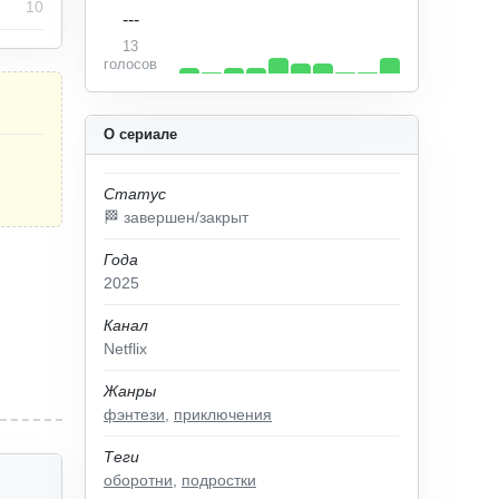
10
---
13
голосов
О сериале
Статус
🏁 завершен/закрыт
Года
2025
Канал
Netflix
Жанры
фэнтези
,
приключения
Теги
оборотни
,
подростки