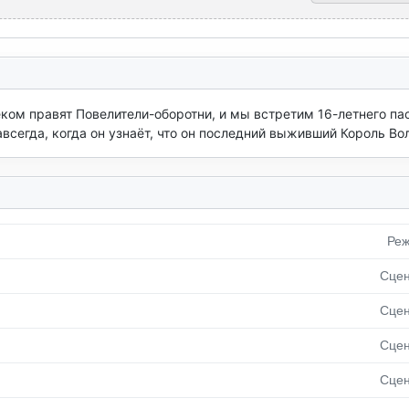
ком правят Повелители-оборотни, и мы встретим 16-летнего пас
сегда, когда он узнаёт, что он последний выживший Король Во
Реж
Сцен
Сцен
Сцен
Сцен