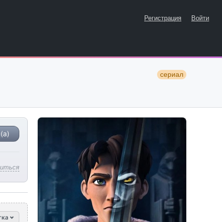
Регистрация
Войти
сериал
(а)
литься
тка