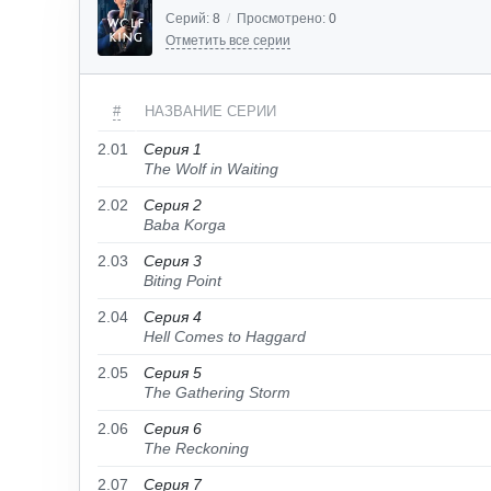
Серий:
8
/
Просмотрено:
0
Отметить все серии
#
НАЗВАНИЕ СЕРИИ
2.01
Серия 1
The Wolf in Waiting
2.02
Серия 2
Baba Korga
2.03
Серия 3
Biting Point
2.04
Серия 4
Hell Comes to Haggard
2.05
Серия 5
The Gathering Storm
2.06
Серия 6
The Reckoning
2.07
Серия 7