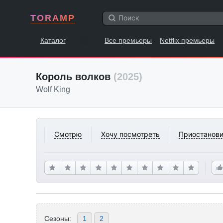
TORAMP
Каталог
Все премьеры
Netflix премьеры
Король волков
(2025)
Wolf King
Смотрю
Хочу посмотреть
Приостанови
Сезоны:
1
2