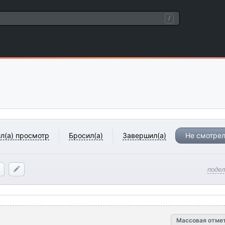
/
л(а) просмотр
Бросил(а)
Завершил(а)
Не смотрел
поде
Массовая отме