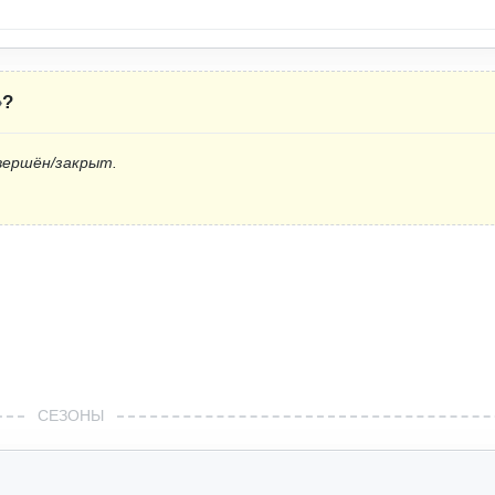
»
?
вершён/закрыт.
СЕЗОНЫ