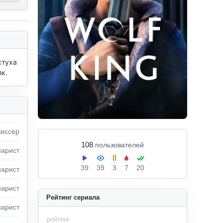
туха 
лк.
иссeр
108
пользователей
арист
39
39
3
7
20
арист
арист
Рейтинг сериала
арист
рейтинг