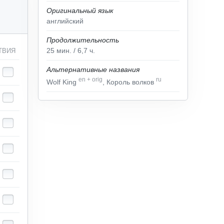
Оригинальный язык
английский
Продолжительность
25
мин.
/ 6,7
ч.
ТВИЯ
Альтернативные названия
en
+
orig
ru
Wolf King
, Король волков