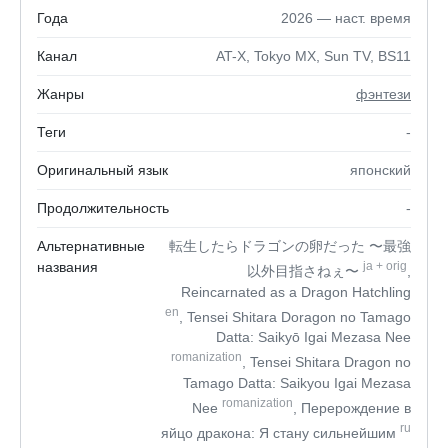
Года
2026 — наст. время
Канал
AT-X, Tokyo MX, Sun TV, BS11
Жанры
фэнтези
Теги
-
Оригинальный язык
японский
Продолжительность
-
Альтернативные
転生したらドラゴンの卵だった 〜最強
названия
ja
+
orig
以外目指さねぇ〜
,
Reincarnated as a Dragon Hatchling
en
, Tensei Shitara Doragon no Tamago
Datta: Saikyō Igai Mezasa Nee
romanization
, Tensei Shitara Dragon no
Tamago Datta: Saikyou Igai Mezasa
romanization
Nee
, Перерождение в
ru
яйцо дракона: Я стану сильнейшим