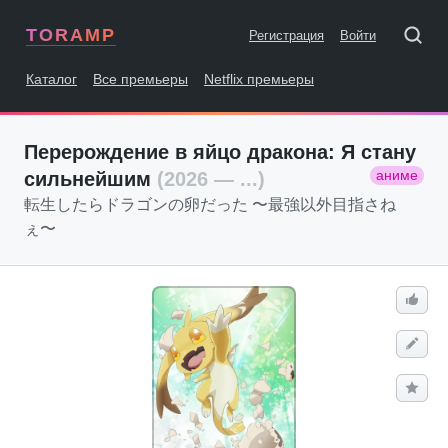
TORAMP
Регистрация
Войти
Каталог
Все премьеры
Netflix премьеры
Перерождение в яйцо дракона: Я стану
аниме
сильнейшим
(2026 — ...)
転生したらドラゴンの卵だった 〜最強以外目指さね
ぇ〜