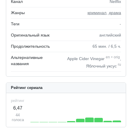
Канал
Netflix
Жанры
криминал
,
драма
Теги
-
Оригинальный язык
английский
Продолжительность
65
мин.
/ 6,5
ч.
Альтернативные
en
+
orig
Apple Cider Vinegar
,
названия
ru
Яблочный уксус
Рейтинг сериала
рейтинг
6,47
44
голоса