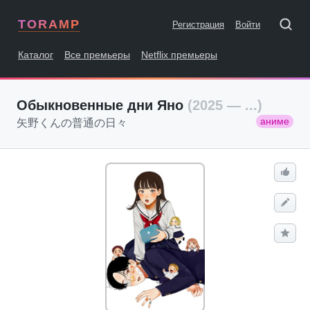
TORAMP
Регистрация
Войти
Каталог
Все премьеры
Netflix премьеры
Обыкновенные дни Яно
(2025 — ...)
аниме
矢野くんの普通の日々