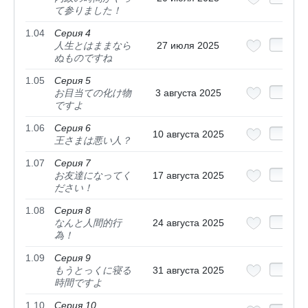
て参りました！
1.04
Серия 4
人生とはままなら
27 июля 2025
ぬものですね
1.05
Серия 5
お目当ての化け物
3 августа 2025
ですよ
1.06
Серия 6
10 августа 2025
王さまは悪い人？
1.07
Серия 7
お友達になってく
17 августа 2025
ださい！
1.08
Серия 8
なんと人間的行
24 августа 2025
為！
1.09
Серия 9
もうとっくに寝る
31 августа 2025
時間ですよ
1.10
Серия 10