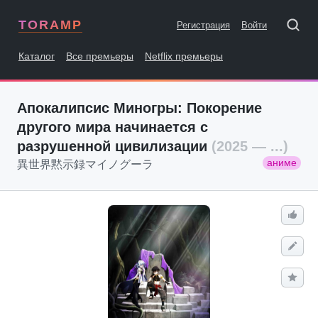
TORAMP
Регистрация
Войти
Каталог
Все премьеры
Netflix премьеры
Апокалипсис Миногры: Покорение
другого мира начинается с
разрушенной цивилизации
(2025 — ...)
аниме
異世界黙示録マイノグーラ