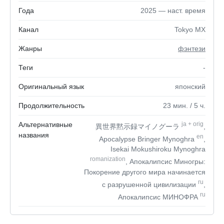
Года
2025 — наст. время
Канал
Tokyo MX
Жанры
фэнтези
Теги
-
Оригинальный язык
японский
Продолжительность
23
мин.
/ 5
ч.
Альтернативные
ja
+
orig
異世界黙示録マイノグーラ
,
названия
en
Apocalypse Bringer Mynoghra
,
Isekai Mokushiroku Mynoghra
romanization
, Апокалипсис Миногры:
Покорение другого мира начинается
ru
с разрушенной цивилизации
,
ru
Апокалипсис МИНОФРА