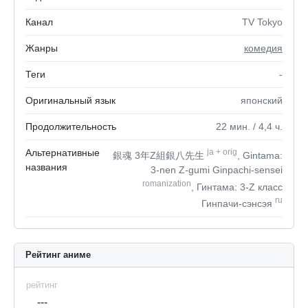
Канал
TV Tokyo
Жанры
комедия
Теги
-
Оригинальный язык
японский
Продолжительность
22
мин.
/ 4,4
ч.
Альтернативные
ja
+
orig
銀魂 3年Z組銀八先生
, Gintama:
названия
3-nen Z-gumi Ginpachi-sensei
romanization
, Гинтама: 3-Z класс
ru
Гинпачи-сэнсэя
Рейтинг аниме
рейтинг
---