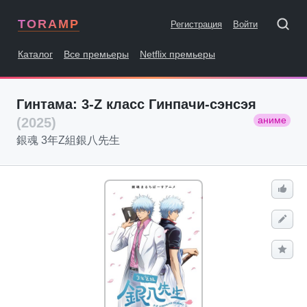
TORAMP
Регистрация
Войти
Каталог
Все премьеры
Netflix премьеры
Гинтама: 3-Z класс Гинпачи-сэнсэя
аниме
(2025)
銀魂 3年Z組銀八先生