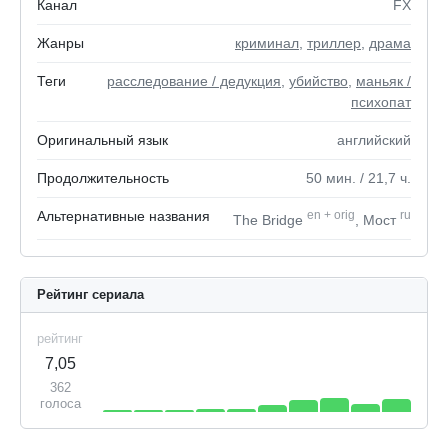
Канал
FX
Жанры
криминал
,
триллер
,
драма
Теги
расследование / дедукция
,
убийство
,
маньяк /
психопат
Оригинальный язык
английский
Продолжительность
50
мин.
/ 21,7
ч.
Альтернативные названия
en
+
orig
ru
The Bridge
, Мост
Рейтинг сериала
рейтинг
7,05
362
голоса