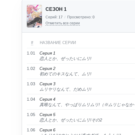
СЕЗОН 1
Серий:
17
/
Просмотрено:
0
Отметить все серии
#
НАЗВАНИЕ СЕРИИ
1.01
Серия 1
恋人とか、ぜったいにムリ!
1.02
Серия 2
初めてのキスなんて、ムリ!
1.03
Серия 3
ムリヤリなんて、だめムリ!
1.04
Серия 4
真唯なんて、やっぱりムリムリ!（※ムリじゃなかっ
1.05
Серия 5
恋人とか、ぜったいにムリ!その2
1.06
Серия 6