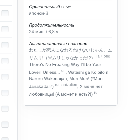
Оригинальный язык
японский
Продолжительность
24
мин.
/ 6,8
ч.
Альтернативные названия
わたしが恋人になれるわけないじゃん、ム
ja
+
orig
リムリ!（※ムリじゃなかった!?）
,
There's No Freaking Way I'll be Your
en
Lover! Unless...
, Watashi ga Koibito ni
Nareru Wakenaijan, Muri Muri! (*Muri
romanization
Janakatta!?)
, У меня нет
ru
любовницы! (А может и есть?!)