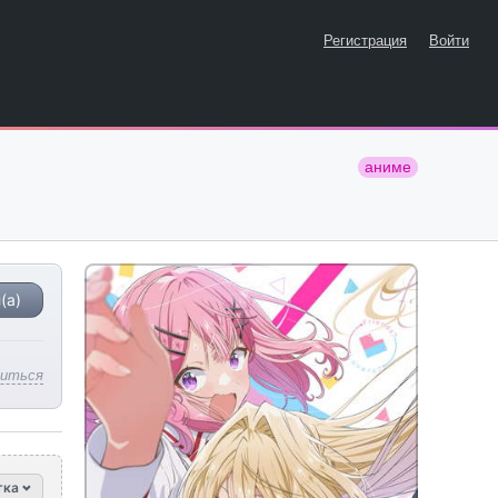
Регистрация
Войти
аниме
(а)
литься
тка