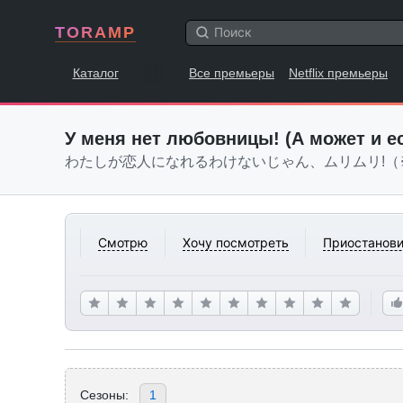
TORAMP
Каталог
Все премьеры
Netflix премьеры
У меня нет любовницы! (А может и е
わたしが恋人になれるわけないじゃん、ムリムリ!（
Смотрю
Хочу посмотреть
Приостанови
Сезоны:
1