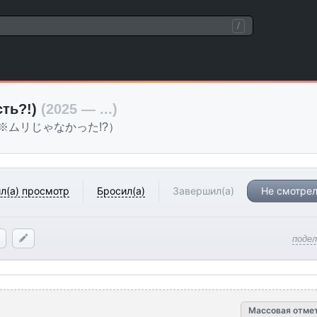
/
сть?!)
(2025 — ...)
※ムリじゃなかった!?）
л(а) просмотр
Бросил(а)
Завершил(а)
Не смотрел
поде
Массовая отме