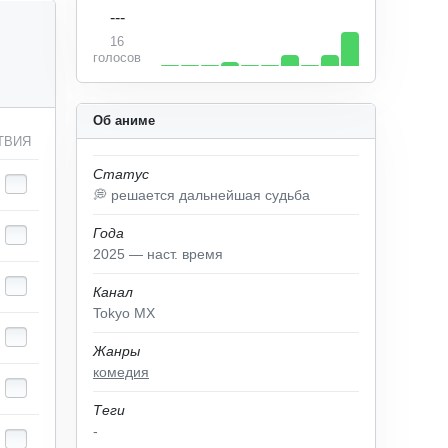
---
16
голосов
Об аниме
ТВИЯ
Статус
💭 решается дальнейшая судьба
Года
2025 — наст. время
Канал
Tokyo MX
Жанры
комедия
Теги
-